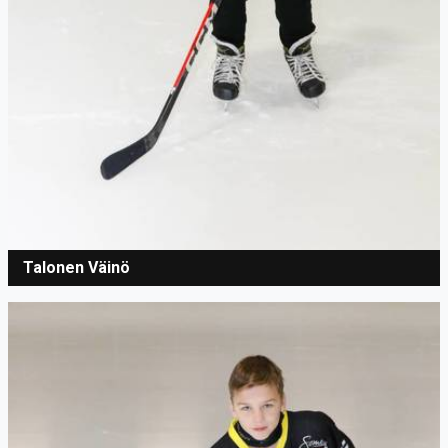
Talonen Väinö