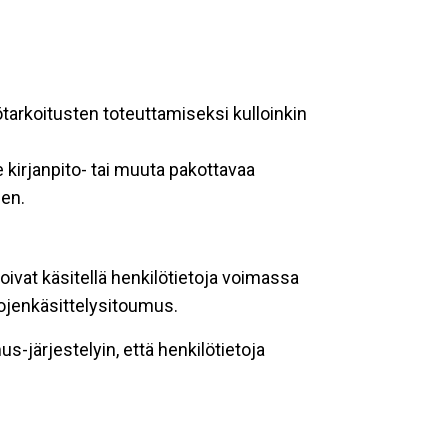
ötarkoitusten toteuttamiseksi kulloinkin
 kirjanpito- tai muuta pakottavaa
een.
oivat käsitellä henkilötietoja voimassa
tojenkäsittelysitoumus.
-järjestelyin, että henkilötietoja