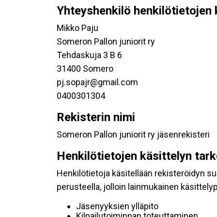
Yhteyshenkilö henkilötietojen 
Mikko Paju
Someron Pallon juniorit ry
Tehdaskuja 3 B 6
31400 Somero
pj.sopajr@gmail.com
0400301304
Rekisterin nimi
Someron Pallon juniorit ry jäsenrekisteri
Henkilötietojen käsittelyn tar
Henkilötietoja käsitellään rekisteröidyn 
perusteella, jolloin lainmukainen käsittelyp
Jäsenyyksien ylläpito
Kilpailutoiminnan toteuttaminen