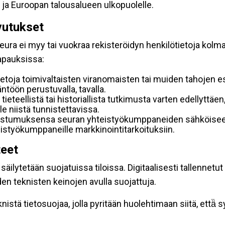
 ja Euroopan talousalueen ulkopuolelle.
vutukset
ura ei myy tai vuokraa rekisteröidyn henkilötietoja kolman
tapauksissa:
etoja toimivaltaisten viranomaisten tai muiden tahojen e
töön perustuvalla, tavalla.
 tieteellistä tai historiallista tutkimusta varten edellyttäe
e niistä tunnistettavissa.
uostumuksensa seuran yhteistyökumppaneiden sähköiseen 
hteistyökumppaneille markkinointitarkoituksiin.
teet
äilytetään suojatuissa tiloissa. Digitaalisesti tallennetut 
en teknisten keinojen avulla suojattuja.
stä tietosuojaa, jolla pyritään huolehtimaan siitä, että̈