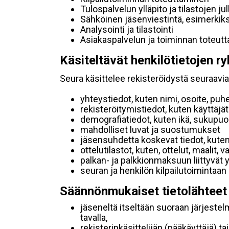
Tulospalvelun ylläpito ja tilastojen ju
Sähköinen jäsenviestintä, esimerkik
Analysointi ja tilastointi
Asiakaspalvelun ja toiminnan toteut
Käsiteltävät henkilötietojen ry
Seura käsittelee rekisteröidystä seuraavia 
yhteystiedot, kuten nimi, osoite, puh
rekisteröitymistiedot, kuten käyttäj
demografiatiedot, kuten ikä, sukupuoli 
mahdolliset luvat ja suostumukset
jäsensuhdetta koskevat tiedot, kuten
ottelutilastot, kuten, ottelut, maalit,
palkan- ja palkkionmaksuun liittyvät 
seuran ja henkilön kilpailutoimintaan
Säännönmukaiset tietolähteet
jäseneltä itseltään suoraan järjestel
tavalla,
rekisterinkäsittelijän (pääkäyttäjä) ta