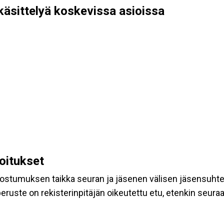
käsittelyä koskevissa asioissa
koitukset
suostumuksen taikka seuran ja jäsenen välisen jäsensuht
eruste on rekisterinpitäjän oikeutettu etu, etenkin seuraav