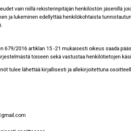
eudet vain niillä rekisterinpitäjän henkilöstön jäsenillä j
nen ja lukeminen edellyttää henkilökohtaista tunnistautum
.
n 679/2016 artiklan 15 -21 mukaisesti oikeus saada pääsy 
t järjestelmästä toiseen sekä vastustaa henkilötietojen käsi
öt tulee lähettää kirjallisesti ja allekirjoitettuna osoitteell
r@gmail.com