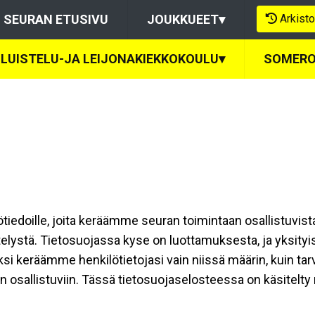
Arkisto
SEURAN ETUSIVU
JOUKKUEET
▾
LUISTELU-JA LEIJONAKIEKKOKOULU
▾
SOMERO
ilötiedoille, joita keräämme seuran toimintaan osallistuvist
ttelystä. Tietosuojassa kyse on luottamuksesta, ja yksity
ksi keräämme henkilötietojasi vain niissä määrin, kuin ta
allistuviin. Tässä tietosuojaselosteessa on käsitelty nii