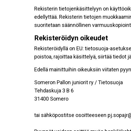
Rekisterin tietojenkäsittelyyn on käyttöoik
edellyttää. Rekisterin tietojen muokkaami
suoritetaan säännöllinen varmuuskopiointi
Rekisteröidyn oikeudet
Rekisteröidyllä on EU: tietosuoja-asetukse
poistoa, rajoittaa käsittelyä, siirtää tiedo
Edellä mainittuihin oikeuksiin viitaten pyynn
Someron Pallon juniorit ry / Tietosuoja
Tehdaskuja 3 B 6
31400 Somero
tai sähköpostitse osoitteeseen pj.sopaj