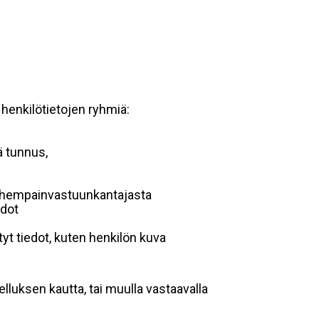
 henkilötietojen ryhmiä:
ä tunnus,
 vanhempainvastuunkantajasta
edot
yt tiedot, kuten henkilön kuva
lluksen kautta, tai muulla vastaavalla