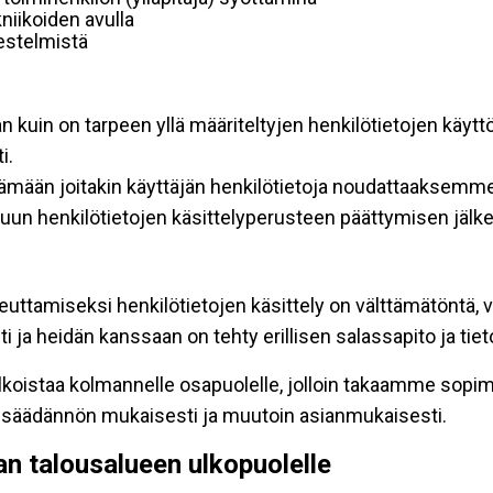
niikoiden avulla
rjestelmistä
an kuin on tarpeen yllä määriteltyjen henkilötietojen käytt
i.
ttämään joitakin käyttäjän henkilötietoja noudattaaksemme
un henkilötietojen käsittelyperusteen päättymisen jälk
teuttamiseksi henkilötietojen käsittely on välttämätöntä, v
 ja heidän kanssaan on tehty erillisen salassapito ja tie
koistaa kolmannelle osapuolelle, jolloin takaamme sopimus
insäädännön mukaisesti ja muutoin asianmukaisesti.
pan talousalueen ulkopuolelle