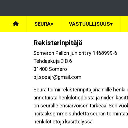
SEURA
▾
VASTUULLISUUS
▾
Rekisterinpitäjä
Someron Pallon juniorit ry 1468999-6
Tehdaskuja 3 B 6
31400 Somero
pj.sopajr@gmail.com
Seura toimii rekisterinpitäjänä niille henk
annetuista henkilötiedoista ja niiden käsi
on seuralle ensiarvoisen tärkeää. Sen vuo
hoitaaksemme suhdetta seuran toimintaan os
henkilötietoja käsittelyssä.