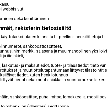
lkaisu
si webbisivut
taminen sekä kehittäminen
hmät, rekisterin tietosisältö
käyttötarkoituksen kannalta tarpeellisia henkilötietoja tai
elinnumerot, sähköpostiosoitteet,
ätunnus, nimimerkki, salasana ja muu mahdollinen yksilöiv
ja äidinkieli,
, laskutus- ja maksutiedot, tuote- ja tilaustiedot, tieto
 varoitukset ja muut ottelutapahtumaan liittyvät tilastointiti
yksilöivät tiedot, kuten henkilötunnus
 liittyvät tiedot sekä muut asiakkaan suostumuksella kerät
mään, sähköpostitse, puhelimitse, lomakkeella, mobiilisove
i toimihenkilön (ylläpitäjä) syöttäminä