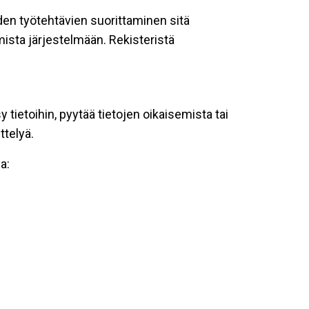
oiden työtehtävien suorittaminen sitä
ista järjestelmään. Rekisteristä
tietoihin, pyytää tietojen oikaisemista tai
ttelyä.
a: