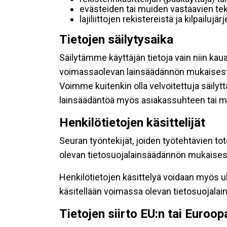
evästeiden tai muiden vastaavien tek
lajiliittojen rekistereistä ja kilpailujä
Tietojen säilytysaika
Säilytämme käyttäjän tietoja vain niin kau
voimassaolevan lainsäädännön mukaisest
Voimme kuitenkin olla velvoitettuja säily
lainsäädäntöä myös asiakassuhteen tai mu
Henkilötietojen käsittelijät
Seuran työntekijät, joiden työtehtävien to
olevan tietosuojalainsäädännön mukaisesti
Henkilötietojen käsittelyä voidaan myös ul
käsitellään voimassa olevan tietosuojala
Tietojen siirto EU:n tai Euroo