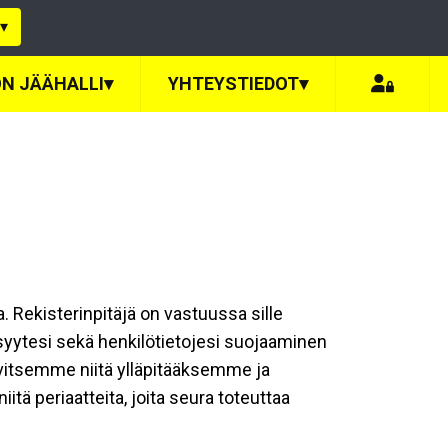
▾
N JÄÄHALLI
▾
YHTEYSTIEDOT
▾
a. Rekisterinpitäjä on vastuussa sille
isyytesi sekä henkilötietojesi suojaaminen
rvitsemme niitä ylläpitääksemme ja
tä periaatteita, joita seura toteuttaa