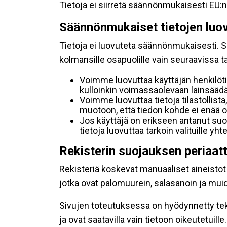
Tietoja ei siirretä säännönmukaisesti EU:n
Säännönmukaiset tietojen luo
Tietoja ei luovuteta säännönmukaisesti. Se
kolmansille osapuolille vain seuraavissa 
Voimme luovuttaa käyttäjän henkilöti
kulloinkin voimassaolevaan lainsäädän
Voimme luovuttaa tietoja tilastollista,
muotoon, että tiedon kohde ei enää ol
Jos käyttäjä on erikseen antanut s
tietoja luovuttaa tarkoin valituille y
Rekisterin suojauksen periaat
Rekisteriä koskevat manuaaliset aineistot s
jotka ovat palomuurein, salasanoin ja muid
Sivujen toteutuksessa on hyödynnetty tekni
ja ovat saatavilla vain tietoon oikeutetuille.