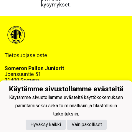
kysymykset.
Tietosuojaseloste
Someron Pallon Juniorit
Joensuuntie 51
31400 Somero
www.sopajuniorit.fi
Käytämme sivustollamme evästeitä
Y-tunnus: 1468999-6
Käytämme sivustollamme evästeitä käyttökokemuksen
parantamiseksi sekä toiminnallisiin ja tilastollisiin
tarkoituksiin.
Hyväksy kaikki
Vain pakolliset
Powered by