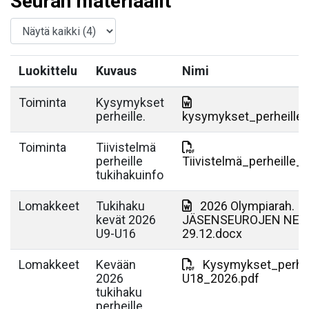
Seuran materiaalit
Luokittelu
Kuvaus
Nimi
Toiminta
Kysymykset
perheille.
kysymykset_perheille
Toiminta
Tiivistelmä
perheille
Tiivistelmä_perheille_
tukihakuinfo
Lomakkeet
Tukihaku
2026 Olympiarah. I
kevät 2026
JÄSENSEUROJEN NETT
U9-U16
29.12.docx
Lomakkeet
Kevään
Kysymykset_perhei
2026
U18_2026.pdf
tukihaku
perheille