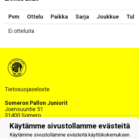
Pvm
Ottelu
Paikka
Sarja
Joukkue
Tulo
Ei otteluita
Tietosuojaseloste
Someron Pallon Juniorit
Joensuuntie 51
31400 Somero
www.sopajuniorit.fi
Käytämme sivustollamme evästeitä
Y-tunnus: 1468999-6
Käytämme sivustollamme evästeitä käyttökokemuksen