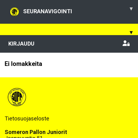
▾
SEURANAVIGOINTI
▾
KIRJAUDU
Ei lomakkeita
Tietosuojaseloste
Someron Pallon Juniorit