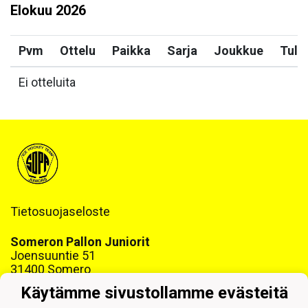
Elokuu
2026
Pvm
Ottelu
Paikka
Sarja
Joukkue
Tulo
Ei otteluita
Tietosuojaseloste
Someron Pallon Juniorit
Joensuuntie 51
31400 Somero
www.sopajuniorit.fi
Käytämme sivustollamme evästeitä
Y-tunnus: 1468999-6