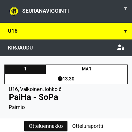
▾
SEURANAVIGOINTI
U16
▾
KIRJAUDU
1
MAR
13.30
U16
,
Valkoinen, lohko 6
PaiHa - SoPa
Paimio
Otteluennakko
Otteluraportti