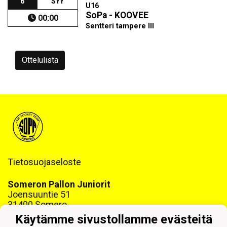
6
SYY
U16
SoPa - KOOVEE
00:00
Sentteri tampere III
Ottelulista
Tietosuojaseloste
Someron Pallon Juniorit
Joensuuntie 51
31400 Somero
www.sopajuniorit.fi
Käytämme sivustollamme evästeitä
Y-tunnus: 1468999-6