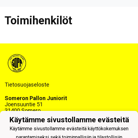
Toimihenkilöt
Tietosuojaseloste
Someron Pallon Juniorit
Joensuuntie 51
31400 Somero
www.sopajuniorit.fi
Käytämme sivustollamme evästeitä
Y-tunnus: 1468999-6
Käytämme sivustollamme evästeitä käyttökokemuksen
parantamiseksi sekä toiminnallisiin ja tilastollisiin