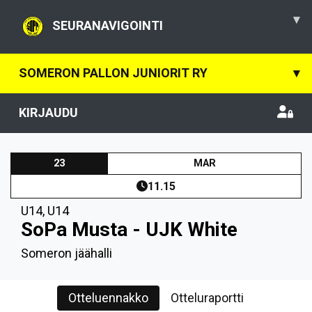
▾
SEURANAVIGOINTI
SOMERON PALLON JUNIORIT RY
▾
KIRJAUDU
23
MAR
11.15
U14
,
U14
SoPa Musta - UJK White
Someron jäähalli
Otteluennakko
Otteluraportti