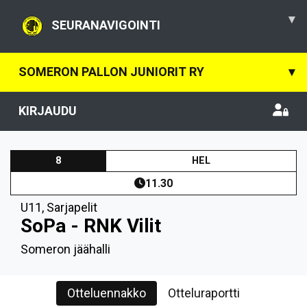
▾
SEURANAVIGOINTI
SOMERON PALLON JUNIORIT RY
▾
KIRJAUDU
8
HEL
11.30
U11
,
Sarjapelit
SoPa - RNK Vilit
Someron jäähalli
Otteluennakko
Otteluraportti