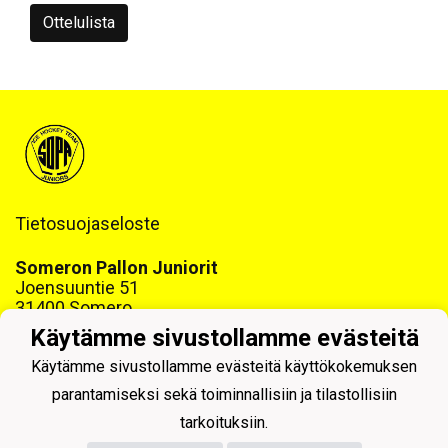
Ottelulista
Tietosuojaseloste
Someron Pallon Juniorit
Joensuuntie 51
31400 Somero
www.sopajuniorit.fi
Käytämme sivustollamme evästeitä
Y-tunnus: 1468999-6
Käytämme sivustollamme evästeitä käyttökokemuksen
parantamiseksi sekä toiminnallisiin ja tilastollisiin
tarkoituksiin.