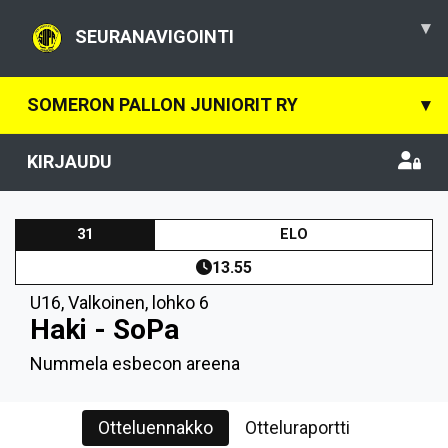
▾
SEURANAVIGOINTI
SOMERON PALLON JUNIORIT RY
▾
KIRJAUDU
31
ELO
13.55
U16
,
Valkoinen, lohko 6
Haki - SoPa
Nummela esbecon areena
Otteluennakko
Otteluraportti