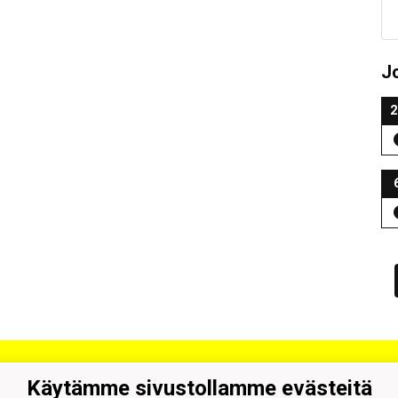
J
2
on Pallon Juniorit
Käytämme sivustollamme evästeitä
uuntie 51