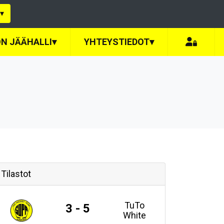
▾
N JÄÄHALLI
▾
YHTEYSTIEDOT
▾
Tilastot
TuTo
3 - 5
White