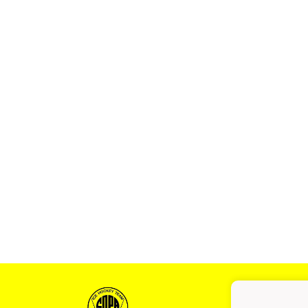
Somer
Joens