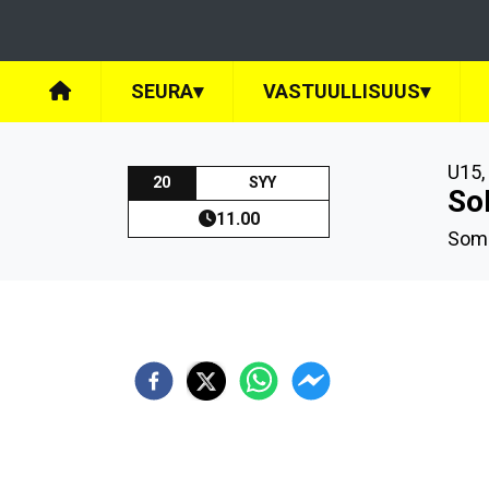
SEURA
▾
VASTUULLISUUS
▾
U15
,
20
SYY
So
11.00
Some