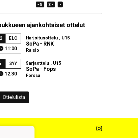
- 5
3 -
-
oukkueen ajankohtaiset ottelut
Harjoitusottelu , U15
2
ELO
SoPa - RNK
11:00
Raisio
Sarjaottelu , U15
6
SYY
SoPa - Fops
12:30
Forssa
Ottelulista