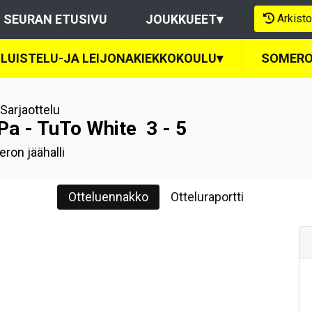
Arkisto
SEURAN ETUSIVU
JOUKKUEET
▾
LUISTELU-JA LEIJONAKIEKKOKOULU
▾
SOMERO
Sarjaottelu
Pa - TuTo White
3 - 5
ron jäähalli
Otteluennakko
Otteluraportti