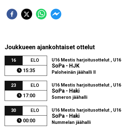
Joukkueen ajankohtaiset ottelut
U16 Mestis harjoitusottelut , U16
16
ELO
SoPa - HJK
15:35
Paloheinän jäähalli II
U16 Mestis harjoitusottelut , U16
23
ELO
SoPa - Haki
17:00
Someron jäähalli
U16 Mestis harjoitusottelut , U16
30
ELO
SoPa - Haki
00:00
Nummelan jäähalli