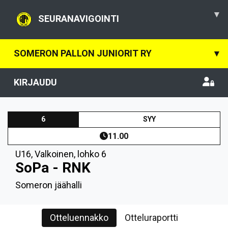
▾
SEURANAVIGOINTI
SOMERON PALLON JUNIORIT RY
▾
KIRJAUDU
6
SYY
11.00
U16
,
Valkoinen, lohko 6
SoPa - RNK
Someron jäähalli
Otteluennakko
Otteluraportti