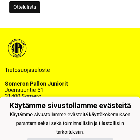
Ottelulista
Tietosuojaseloste
Someron Pallon Juniorit
Joensuuntie 51
31400 Somero
www.sopajuniorit.fi
Käytämme sivustollamme evästeitä
Y-tunnus: 1468999-6
Käytämme sivustollamme evästeitä käyttökokemuksen
parantamiseksi sekä toiminnallisiin ja tilastollisiin
tarkoituksiin.