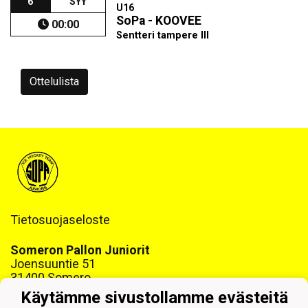
6
SYY
U16
SoPa - KOOVEE
00:00
Sentteri tampere III
Ottelulista
Tietosuojaseloste
Someron Pallon Juniorit
Joensuuntie 51
31400 Somero
www.sopajuniorit.fi
Käytämme sivustollamme evästeitä
Y-tunnus: 1468999-6