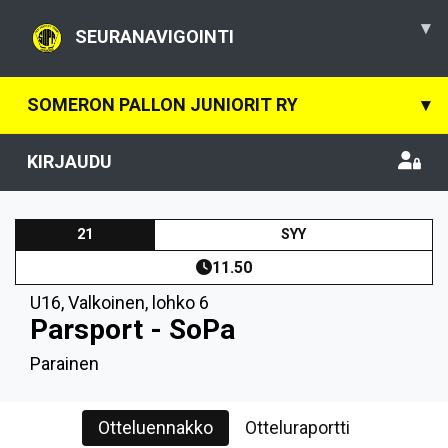
▾
SEURANAVIGOINTI
SOMERON PALLON JUNIORIT RY
▾
KIRJAUDU
21
SYY
11.50
U16
,
Valkoinen, lohko 6
Parsport - SoPa
Parainen
Otteluennakko
Otteluraportti